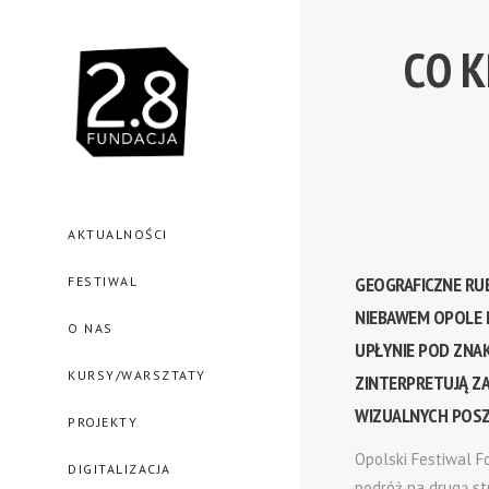
CO K
AKTUALNOŚCI
GEOGRAFICZNE RUB
FESTIWAL
NIEBAWEM OPOLE P
O NAS
UPŁYNIE POD ZNA
KURSY/WARSZTATY
ZINTERPRETUJĄ ZA
WIZUALNYCH POSZ
PROJEKTY
Opolski Festiwal F
DIGITALIZACJA
podróż na drugą st