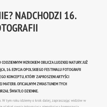
NIE? NADCHODZI 16.
OTOGRAFII
D CODZIENNYM WZROKIEM OBLICZA LUDZKIEJ NATURY. JUŻ
A, 16. EDYCJA OPOLSKIEGO FESTIWALU FOTOGRAFII
GO KONCEPTU, KTÓRY ZAPROSZENI ARTYŚCI
EJ MATERII. OFICJALNYM ZWIASTUNEM TYCH
RZAŁ ŚWIATŁO DZIENNE.
. W tym roku idziemy o krok dalej, zapraszając widzów w
ie plakat swoją intrygującą, niepokojącą kompozycją