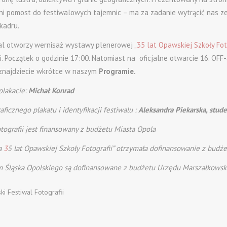
i pomost do festiwalowych tajemnic – ma za zadanie wytrącić nas ze 
kadru.
al otworzy wernisaż wystawy plenerowej
„35 lat Opawskiej Szkoły Foto
i. Początek o godzinie 17:00. Natomiast na oficjalne otwarcie 16. O
 znajdziecie wkrótce w naszym
Programie.
 plakacie:
Michał Konrad
aficznego plakatu i identyfikacji festiwalu :
Aleksandra Piekarska, stud
tografii jest finansowany z budżetu Miasta Opola
a
3
5 lat Opawskiej Szkoły Fotografii” otrzymała dofinansowanie z budże
Śląska Opolskiego są dofinansowane z budżetu Urzędu Marszałkowsk
ki Festiwal Fotografii