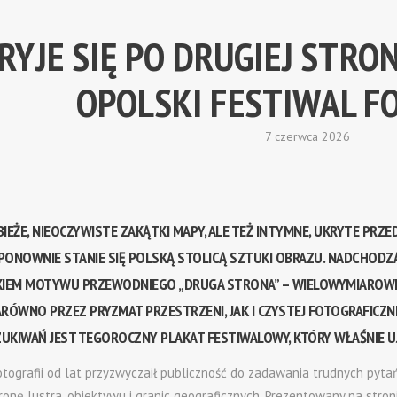
RYJE SIĘ PO DRUGIEJ STRO
OPOLSKI FESTIWAL F
7 czerwca 2026
IEŻE, NIEOCZYWISTE ZAKĄTKI MAPY, ALE TEŻ INTYMNE, UKRYTE PRZE
ONOWNIE STANIE SIĘ POLSKĄ STOLICĄ SZTUKI OBRAZU. NADCHODZĄC
KIEM MOTYWU PRZEWODNIEGO „DRUGA STRONA” – WIELOWYMIAROWE
RÓWNO PRZEZ PRYZMAT PRZESTRZENI, JAK I CZYSTEJ FOTOGRAFICZN
UKIWAŃ JEST TEGOROCZNY PLAKAT FESTIWALOWY, KTÓRY WŁAŚNIE UJ
otografii od lat przyzwyczaił publiczność do zadawania trudnych pytań
ronę lustra, obiektywu i granic geograficznych. Prezentowany na stron