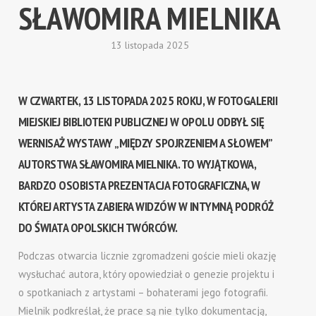
SŁAWOMIRA MIELNIKA
13 listopada 2025
W CZWARTEK, 13 LISTOPADA 2025 ROKU, W FOTOGALERII
MIEJSKIEJ BIBLIOTEKI PUBLICZNEJ W OPOLU ODBYŁ SIĘ
WERNISAŻ WYSTAWY
„MIĘDZY SPOJRZENIEM A SŁOWEM”
AUTORSTWA
SŁAWOMIRA MIELNIKA
. TO WYJĄTKOWA,
BARDZO OSOBISTA PREZENTACJA FOTOGRAFICZNA, W
KTÓREJ ARTYSTA ZABIERA WIDZÓW W INTYMNĄ PODRÓŻ
DO ŚWIATA OPOLSKICH TWÓRCÓW.
Podczas otwarcia licznie zgromadzeni goście mieli okazję
wysłuchać autora, który opowiedział o genezie projektu i
o spotkaniach z artystami – bohaterami jego fotografii.
Mielnik podkreślał, że prace są nie tylko dokumentacją,