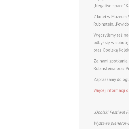
„Negative space” K
Z kolei w Muzeum Ś
Rubinstein, „Powido
Wręczyliśmy też na
odbył się w sobotę
oraz Opolską Kolek
Za nami spotkania 
Rubinsteina oraz P
Zapraszamy do ogl
Więcej informacji 
„Opolski Festiwal 
Wystawa plenerowa 