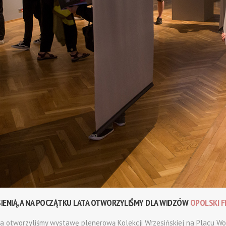
SIENIĄ, A NA POCZĄTKU LATA OTWORZYLIŚMY DLA WIDZÓW
OPOLSKI F
a otworzyliśmy wystawę plenerową Kolekcji Wrzesińskiej na Placu Wo