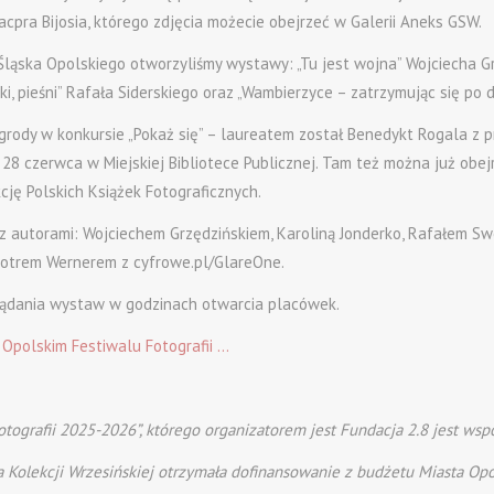
acpra Bijosia, którego zdjęcia możecie obejrzeć w Galerii Aneks GSW.
ląska Opolskiego otworzyliśmy wystawy: „Tu jest wojna” Wojciecha Grz
ki, pieśni” Rafała Siderskiego oraz „Wambierzyce – zatrzymując się po 
grody w konkursie „Pokaż się” – laureatem został Benedykt Rogala z pr
 28 czerwca w Miejskiej Bibliotece Publicznej. Tam też można już ob
cję Polskich Książek Fotograficznych.
z autorami: Wojciechem Grzędzińskiem, Karoliną Jonderko, Rafałem Swo
iotrem Wernerem z cyfrowe.pl/GlareOne.
ądania wystaw w godzinach otwarcia placówek.
o Opolskim Festiwalu Fotografii …
Fotografii 2025-2026”, którego organizatorem jest Fundacja 2.8 jest w
Kolekcji Wrzesińskiej otrzymała dofinansowanie z budżetu Miasta Opo