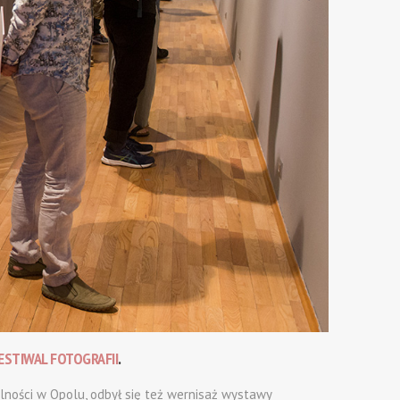
ESTIWAL FOTOGRAFII
.
lności w Opolu, odbył się też wernisaż wystawy