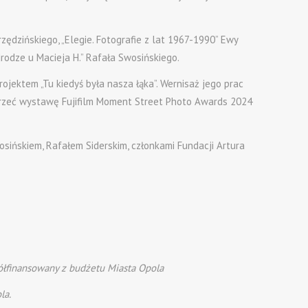
ędzińskiego, „Elegie. Fotografie z lat 1967-1990” Ewy
drodze u Macieja H.” Rafała Swosińskiego.
ojektem „Tu kiedyś była nasza łąka”. Wernisaż jego prac
ejrzeć wystawę Fujifilm Moment Street Photo Awards 2024
sińskiem, Rafałem Siderskim, członkami Fundacji Artura
spółfinansowany z budżetu Miasta Opola
la.