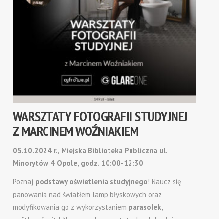
WARSZTATY FOTOGRAFII STUDYJNEJ
Z MARCINEM WOŹNIAKIEM
05.10.2024 r., Miejska Biblioteka Publiczna ul.
Minorytów 4 Opole, godz. 10:00-12:30
Poznaj
podstawy oświetlenia studyjnego
! Naucz się
panowania nad światłem lamp błyskowych oraz
modyfikowania go z wykorzystaniem
parasolek,