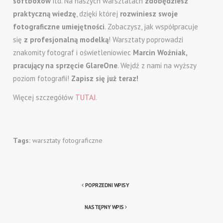
softboxów
itd. Na naszych warsztatach
zdobędziesz
praktyczną wiedzę
, dzięki której
rozwiniesz swoje
fotograficzne umiejętności
. Zobaczysz, jak współpracuje
się
z profesjonalną modelką
! Warsztaty poprowadzi
znakomity fotograf i oświetleniowiec
Marcin Woźniak,
pracujący na sprzęcie GlareOne
. Wejdź z nami na wyższy
poziom fotografii!
Zapisz się już teraz!
Więcej szczegółów
TUTAJ
.
Tags:
warsztaty fotograficzne
POPRZEDNI WPISY
NASTĘPNY WPIS