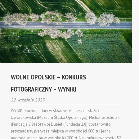
WOLNE OPOLSKIE – KONKURS
FOTOGRAFICZNY – WYNIKI
22 września 2023
WYNIKI Konkursu Jury w składzie: Agnieszka Błażuk-
Dworakowska (Muzeum Śląska Opolskiego), Michał Grocholski
(Fundacja 2.8) i Sławoj Dubiel (Fundacja 2.8) postanowiło
przyznać trzy pierwsze miejsca w wysokości 600 zł i jedną
nagrodę specjalną w wysokości 200 zł. Na konkurs wpłynęło 52