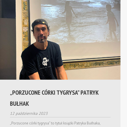
„PORZUCONE CÓRKI TYGRYSA” PATRYK
BUŁHAK
12 października 2023
„Porzucone córki tygrysa” to tytuł książki Patryka Bułhaka,