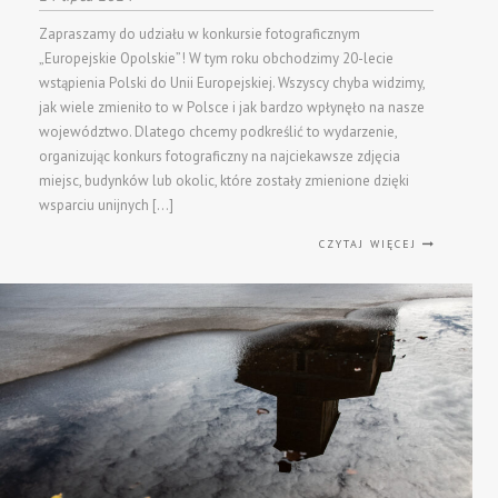
Zapraszamy do udziału w konkursie fotograficznym
„Europejskie Opolskie”! W tym roku obchodzimy 20-lecie
wstąpienia Polski do Unii Europejskiej. Wszyscy chyba widzimy,
jak wiele zmieniło to w Polsce i jak bardzo wpłynęło na nasze
województwo. Dlatego chcemy podkreślić to wydarzenie,
organizując konkurs fotograficzny na najciekawsze zdjęcia
miejsc, budynków lub okolic, które zostały zmienione dzięki
wsparciu unijnych […]
CZYTAJ WIĘCEJ