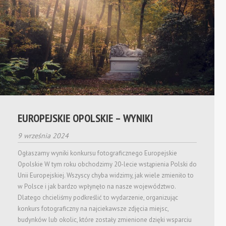
EUROPEJSKIE OPOLSKIE – WYNIKI
9 września 2024
Ogłaszamy wyniki konkursu fotograficznego Europejskie
Opolskie W tym roku obchodzimy 20-lecie wstąpienia Polski do
Unii Europejskiej. Wszyscy chyba widzimy, jak wiele zmieniło to
w Polsce i jak bardzo wpłynęło na nasze województwo.
Dlatego chcieliśmy podkreślić to wydarzenie, organizując
konkurs fotograficzny na najciekawsze zdjęcia miejsc,
budynków lub okolic, które zostały zmienione dzięki wsparciu