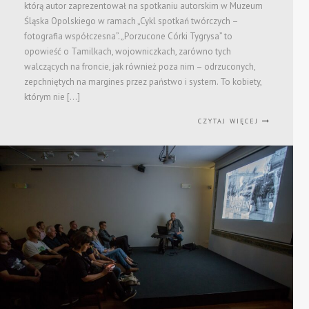
którą autor zaprezentował na spotkaniu autorskim w Muzeum
Śląska Opolskiego w ramach „Cykl spotkań twórczych –
fotografia współczesna”. „Porzucone Córki Tygrysa” to
opowieść o Tamilkach, wojowniczkach, zarówno tych
walczących na froncie, jak również poza nim – odrzuconych,
zepchniętych na margines przez państwo i system. To kobiety,
którym nie […]
CZYTAJ WIĘCEJ