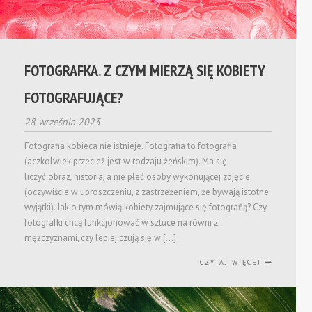
FOTOGRAFKA. Z CZYM MIERZĄ SIĘ KOBIETY
FOTOGRAFUJĄCE?
28 września 2023
Fotografia kobieca nie istnieje. Fotografia to fotografia
(aczkolwiek przecież jest w rodzaju żeńskim). Ma się
liczyć obraz, historia, a nie płeć osoby wykonującej zdjęcie
(oczywiście w uproszczeniu, z zastrzeżeniem, że bywają istotne
wyjątki). Jak o tym mówią kobiety zajmujące się fotografią? Czy
fotografki chcą funkcjonować w sztuce na równi z
mężczyznami, czy lepiej czują się w […]
CZYTAJ WIĘCEJ