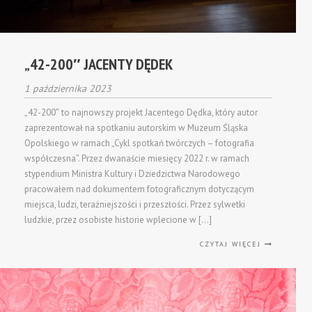
„42-200″ JACENTY DĘDEK
1 października 2023
„42-200″ to najnowszy projekt Jacentego Dędka, który autor
zaprezentował na spotkaniu autorskim w Muzeum Śląska
Opolskiego w ramach „Cykl spotkań twórczych – fotografia
współczesna”. Przez dwanaście miesięcy 2022 r. w ramach
stypendium Ministra Kultury i Dziedzictwa Narodowego
pracowałem nad dokumentem fotograficznym dotyczącym
miejsca, ludzi, teraźniejszości i przeszłości. Przez sylwetki
ludzkie, przez osobiste historie wplecione w […]
CZYTAJ WIĘCEJ