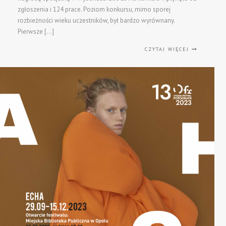
zgłoszenia i 124 prace. Poziom konkursu, mimo sporej
rozbieżności wieku uczestników, był bardzo wyrównany.
Pierwsze […]
CZYTAJ WIĘCEJ