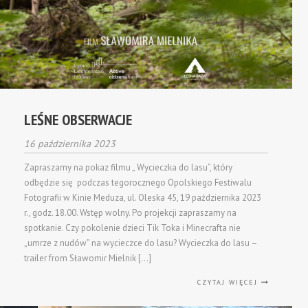
LEŚNE OBSERWACJE
16 października 2023
Zapraszamy na pokaz filmu „ Wycieczka do lasu”, który
odbędzie się podczas tegorocznego Opolskiego Festiwalu
Fotografii w Kinie Meduza, ul. Oleska 45, 19 października 2023
r., godz. 18.00. Wstęp wolny. Po projekcji zapraszamy na
spotkanie. Czy pokolenie dzieci Tik Toka i Minecrafta nie
„umrze z nudów” na wycieczce do lasu? Wycieczka do lasu –
trailer from Sławomir Mielnik […]
CZYTAJ WIĘCEJ