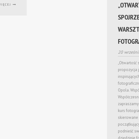
„OTWAR
WIĘCEJ
SPOJRZE
WARSZT
FOTOGR
20 wrześn
„Otwartość s
propozycja 
inspirujący
fotograficz
Opola. Wspól
Współczesn
zapraszamy 
kurs fotograf
skierowane 
początkujący
podnieść sw
dziedzinie f