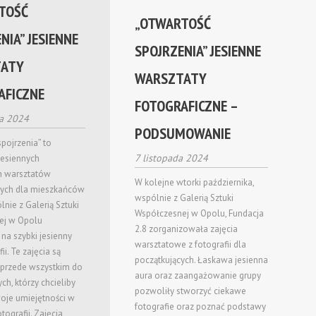
TOŚĆ
„OTWARTOŚĆ
NIA” JESIENNE
SPOJRZENIA” JESIENNE
ATY
WARSZTATY
AFICZNE
FOTOGRAFICZNE –
ia 2024
PODSUMOWANIE
pojrzenia” to
7 listopada 2024
jesiennych
ch warsztatów
W kolejne wtorki października,
nych dla mieszkańców
wspólnie z Galerią Sztuki
nie z Galerią Sztuki
Współczesnej w Opolu, Fundacja
ej w Opolu
2.8 zorganizowała zajęcia
na szybki jesienny
warsztatowe z fotografii dla
ii. Te zajęcia są
początkujących. Łaskawa jesienna
przede wszystkim do
aura oraz zaangażowanie grupy
ch, którzy chcieliby
pozwoliły stworzyć ciekawe
oje umiejętności w
fotografie oraz poznać podstawy
otografii. Zajęcia