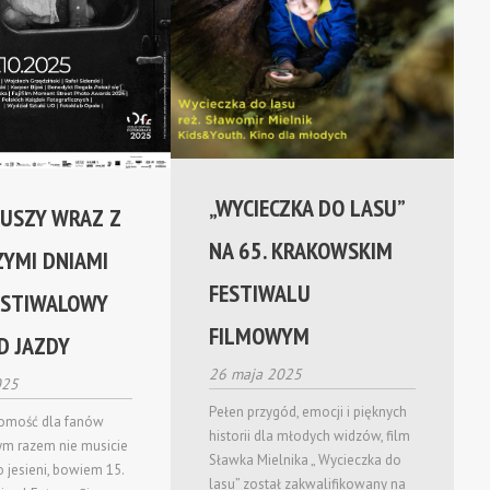
„WYCIECZKA DO LASU”
RUSZY WRAZ Z
NA 65. KRAKOWSKIM
ZYMI DNIAMI
FESTIWALU
FESTIWALOWY
FILMOWYM
D JAZDY
26 maja 2025
025
Pełen przygód, emocji i pięknych
omość dla fanów
historii dla młodych widzów, film
Tym razem nie musicie
Sławka Mielnika „ Wycieczka do
 jesieni, bowiem 15.
lasu” został zakwalifikowany na