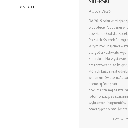
SIDERSKI
KONTAKT
4 lipca 2025
Od 2019 roku w Miejskie
Bibliotece Publicznej w
powstaje Opolska Kolek
Polskich Książek Fotogra
W tym roku najciekawsz
dla gości Festiwalu wybr
Siderski. – Na wystawie
prezentowane są̨ książki,
których każda jest odrę
własnym, światem. Autor
pomocą̨ fotografii
dokumentalnej, teatralnej
fotomontaży, ze starann
wybranych fragmentów
otaczającego nas świata
CZYTAJ 