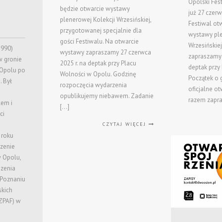
Opolski Fest
będzie otwarcie wystawy
już 27 czer
plenerowej Kolekcji Wrzesińskiej,
Festiwal ot
przygotowanej specjalnie dla
wystawy ple
gości Festiwalu. Na otwarcie
Wrzesińskiej
1990)
wystawy zapraszamy 27 czerwca
zapraszamy
w gronie
2025 r. na deptak przy Placu
deptak przy
 Opolu po
Wolności w Opolu. Godzinę
Początek o g
. Był
rozpoczęcia wydarzenia
oficjalne ot
opublikujemy niebawem. Zadanie
razem zapr
lem i
[…]
ci
CZYTAJ WIĘCEJ
 roku
zenie
w Opolu,
szenia
 Poznaniu
skich
ZPAF) w