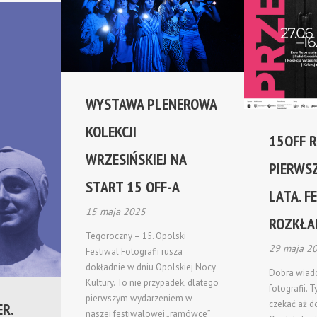
WYSTAWA PLENEROWA
KOLEKCJI
15OFF 
WRZESIŃSKIEJ NA
PIERWS
START 15 OFF-A
LATA. 
15 maja 2025
ROZKŁA
Tegoroczny – 15. Opolski
29 maja 2
Festiwal Fotografii rusza
dokładnie w dniu Opolskiej Nocy
Dobra wiad
Kultury. To nie przypadek, dlatego
fotografii. 
pierwszym wydarzeniem w
czekać aż do
R.
naszej festiwalowej „ramówce”