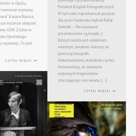
powstaje Opolska Kolekcja
lności w Opolu,
Polskich Książek Fotograficznych.
eż wernisaż wystawy
W tym roku najciekawsze pozycje
ace” Kacpra Bijosia,
dla gości Festiwalu wybrał Rafał
ęcia możecie obejrzeć
Siderski. – Na wystawie
neks GSW. Z kolei w
prezentowane są̨ książki, z
ska Opolskiego
których każda jest odrębnym,
y wystawy: „Tu jest
własnym, światem. Autorzy za
pomocą̨ fotografii
dokumentalnej, teatralnej czy też
CZYTAJ WIĘCEJ
fotomontaży, ze starannie
wybranych fragmentów
otaczającego nas świata, […]
CZYTAJ WIĘCEJ