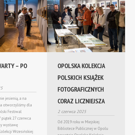
WARTY – PO
OPOLSKA KOLEKCJA
POLSKICH KSIĄŻEK
FOTOGRAFICZNYCH
25
e jesienią, a na
CORAZ LICZNIEJSZA
ta otworzyliśmy dla
2 czerwca 2025
ski Festiwal
W piątek 27 czerwca
Od 2019 roku w Miejskiej
my wystawę
Bibliotece Publicznej w Opolu
olekcji Wrzesińskiej