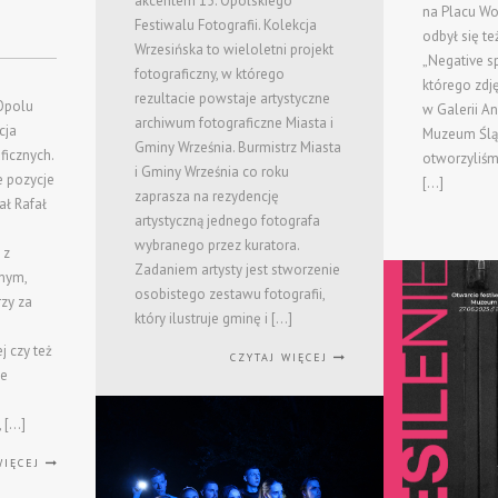
akcentem 15. Opolskiego
na Placu Wo
Festiwalu Fotografii. Kolekcja
odbył się t
Wrzesińska to wieloletni projekt
„Negative sp
fotograficzny, w którego
j
którego zdj
rezultacie powstaje artystyczne
 Opolu
w Galerii A
archiwum fotograficzne Miasta i
cja
Muzeum Ślą
Gminy Września. Burmistrz Miasta
ficznych.
otworzyliśm
i Gminy Września co roku
e pozycje
[…]
zaprasza na rezydencję
ał Rafał
artystyczną jednego fotografa
wybranego przez kuratora.
 z
Zadaniem artysty jest stworzenie
bnym,
osobistego zestawu fotografii,
zy za
który ilustruje gminę i […]
 czy też
CZYTAJ WIĘCEJ
ie
, […]
WIĘCEJ