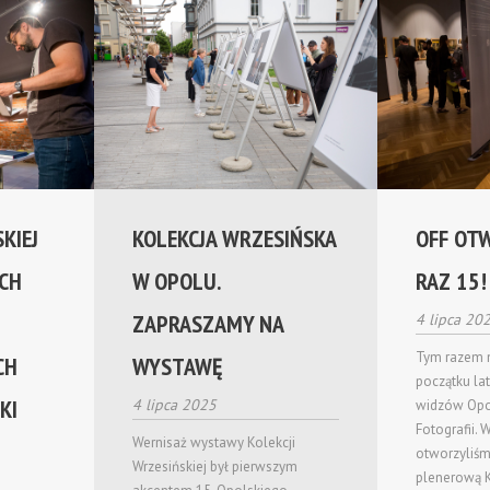
KIEJ
KOLEKCJA WRZESIŃSKA
OFF OT
ICH
W OPOLU.
RAZ 15!
ZAPRASZAMY NA
4 lipca 20
Tym razem ni
CH
WYSTAWĘ
początku la
KI
4 lipca 2025
widzów Opol
Fotografii. 
Wernisaż wystawy Kolekcji
otworzyliś
Wrzesińskiej był pierwszym
plenerową K