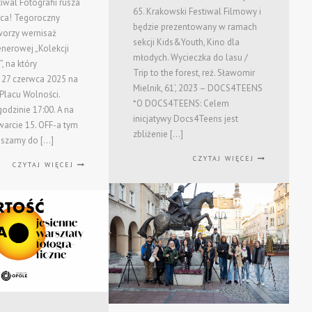
iwal Fotografii rusza
65. Krakowski Festiwal Filmowy i
wca! Tegoroczny
będzie prezentowany w ramach
worzy wernisaż
sekcji Kids&Youth, Kino dla
nerowej „Kolekcji
młodych. Wycieczka do lasu /
”, na który
Trip to the forest, reż. Sławomir
 27 czerwca 2025 na
Mielnik, 61’, 2023 – DOCS4TEENS
 Placu Wolności.
*O DOCS4TEENS: Celem
odzinie 17:00. A na
inicjatywy Docs4Teens jest
warcie 15. OFF-a tym
zbliżenie […]
aszamy do […]
CZYTAJ WIĘCEJ
CZYTAJ WIĘCEJ