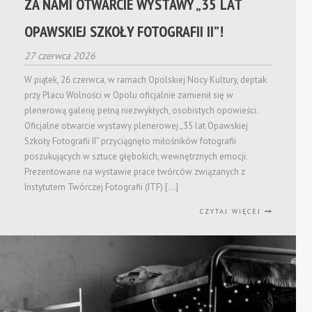
ZA NAMI OTWARCIE WYSTAWY „35 LAT
OPAWSKIEJ SZKOŁY FOTOGRAFII II”!
27 czerwca 2026
W piątek, 26 czerwca, w ramach Opolskiej Nocy Kultury, deptak
przy Placu Wolności w Opolu oficjalnie zamienił się w
plenerową galerię pełną niezwykłych, osobistych opowieści.
Oficjalne otwarcie wystawy plenerowej „35 lat Opawskiej
Szkoły Fotografii II” przyciągnęło miłośników fotografii
poszukujących w sztuce głębokich, wewnętrznych emocji.
Prezentowane na wystawie prace twórców związanych z
Instytutem Twórczej Fotografii (ITF) […]
CZYTAJ WIĘCEJ