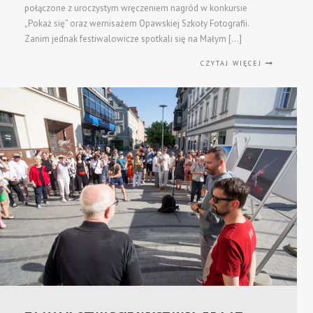
połączone z uroczystym wręczeniem nagród w konkursie
„Pokaż się” oraz wernisażem Opawskiej Szkoły Fotografii.
Zanim jednak festiwalowicze spotkali się na Małym […]
CZYTAJ WIĘCEJ